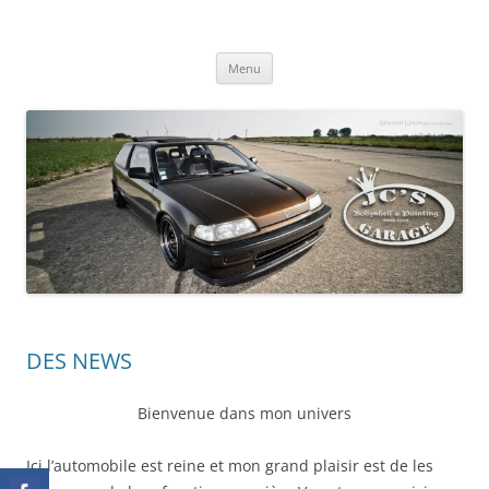
Aller
au
" l'art de détourner l'automobile "
contenu
revez , je réalise …
Menu
DES NEWS
Bienvenue dans mon univers
Ici l’automobile est reine et mon grand plaisir est de les