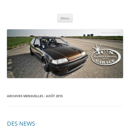
Aller
au
" l'art de détourner l'automobile "
contenu
revez , je réalise …
Menu
ARCHIVES MENSUELLES :
AOÛT 2015
DES NEWS