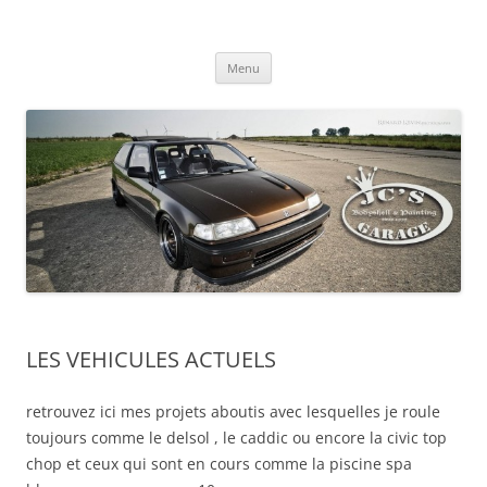
Aller
au
" l'art de détourner l'automobile "
contenu
revez , je réalise …
Menu
LES VEHICULES ACTUELS
retrouvez ici mes projets aboutis avec lesquelles je roule
toujours comme le delsol , le caddic ou encore la civic top
chop et ceux qui sont en cours comme la piscine spa